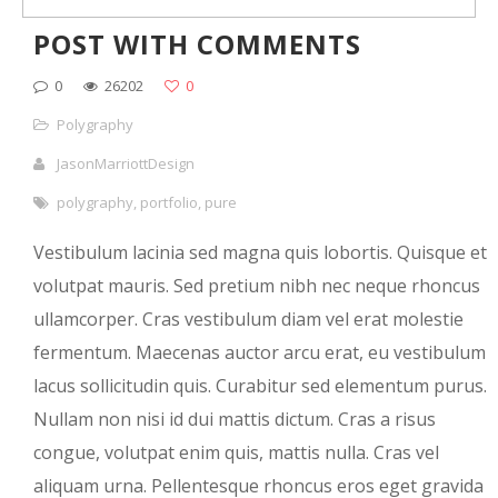
POST WITH COMMENTS
0
26202
0
Polygraphy
JasonMarriottDesign
polygraphy
,
portfolio
,
pure
Vestibulum lacinia sed magna quis lobortis. Quisque et
volutpat mauris. Sed pretium nibh nec neque rhoncus
ullamcorper. Cras vestibulum diam vel erat molestie
fermentum. Maecenas auctor arcu erat, eu vestibulum
lacus sollicitudin quis. Curabitur sed elementum purus.
Nullam non nisi id dui mattis dictum. Cras a risus
congue, volutpat enim quis, mattis nulla. Cras vel
aliquam urna. Pellentesque rhoncus eros eget gravida